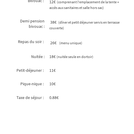
Bivouac :
12€
(comprenant l'emplacement de la tente +
accès aux sanitaires et salle hors sac)
Demi pension
38€
(dîner et petit déjeuner servis en terrasse
bivouac :
couverte)
Repas du soir :
26€
(menu unique)
Nuitée :
18€
(nuitée seule en dortoir)
Petit-déjeuner :
11€
Pique-nique :
10€
Taxe de séjour :
0.88€